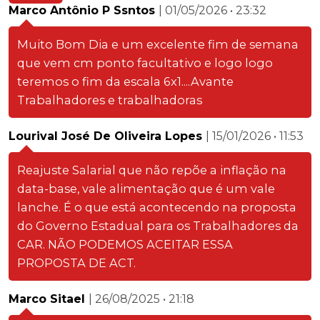
Marco Antônio P Ssntos
| 01/05/2026 • 23:32
Muito Bom Dia e um excelente fim de semana
que vem cm ponto facultativo e logo logo
teremos o fim da escala 6x1....Avante
Trabalhadores e trabalhadoras
Lourival José De Oliveira Lopes
| 15/01/2026 • 11:53
Reajuste Salarial que não repõe a inflação na
data-base, vale alimentação que é um vale
lanche. É o que está acontecendo na proposta
do Governo Estadual para os Trabalhadores da
CAR. NÃO PODEMOS ACEITAR ESSA
PROPOSTA DE ACT.
Marco Sitael
| 26/08/2025 • 21:18